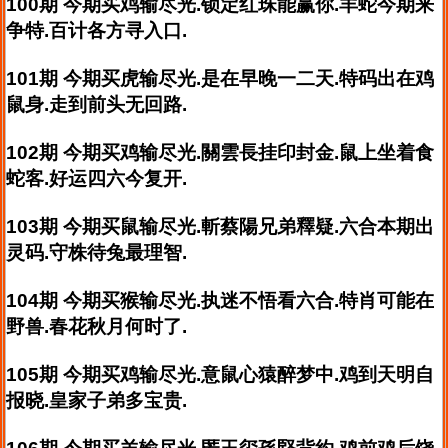
100期 今期买鸡输尽光.锁定红珠能赢你.羊蛇今期来
争特.百计各方寻入口.
101期 今期买虎输尽光.是在早晚一二天.特码出在鸡
鼠身.走到前头无回路.
102期 今期买鸡输尽光.關雲長挂印封金.鼠上坐着食
蛇客.好运四六今复开.
103期 今期买鼠输尽光.斬蔡陽兄弟釋疑.六合本期出
灵码.守株待兔最理智.
104期 今期买猴输尽光.执迷不悟看六合.特肖可能在
野兽.春花秋月何时了.
105期 今期买鸡输尽光.意鼠心猿醉梦中.鸡到天明自
报晓.皇家子弟多宝贵.