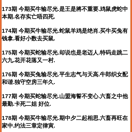
173期 今期买牛输尽光.是王是將不重要.鸡鼠虎蛇中
本期.名存实亡唔四死.
174期 今期买牛输尽光.蛇鼠羊鸡是绝肖.买牛买兔有
钱拿.看好小数去买鼠.
175期 今期买蛇输尽光.却说也是老迈人.特码走跳二
六九.花开花落又一村.
176期 今期买兔输尽光.平生志气与天高.牛郎织女配
和谐.独守空房三年久.
177期 今期买蛇输尽光.山盟海誓不变心.六畜之中他
最勤.卡死二姐 好位.
178期 今期买牛输尽光.期中夕二起相思.六畜再旺在
家中.约法三章定律寅.