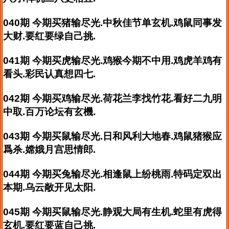
040期 今期买猪输尽光.中秋佳节单玄机.鸡鼠同事发
大财.要红要绿自己挑.
041期 今期买虎输尽光.鸡猴今期不中用.鸡虎羊鸡有
看头.彩民认真想四七.
042期 今期买鸡输尽光.荷花兰李找竹花.看好二九明
中取.百万论坛有玄機.
043期 今期买鼠输尽光.日和风利大地春.鸡鼠猪猴应
爲杀.嫦娥月宫思情郎.
044期 今期买兔输尽光.相逢鼠上纷桃雨.特码定双出
本期.乌云敞开见太阳.
045期 今期买鼠输尽光.静观大局有生机.蛇里有虎得
玄机.要红要蓝自己挑.