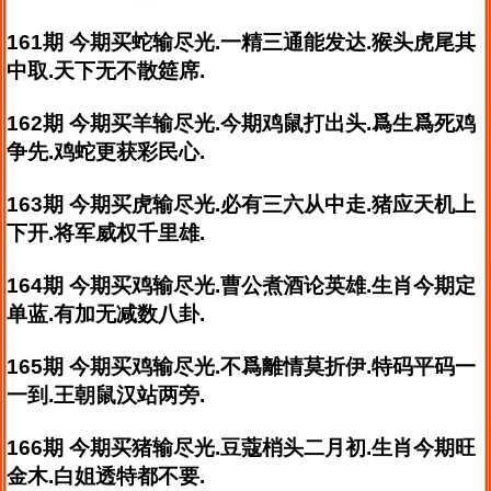
161期 今期买蛇输尽光.一精三通能发达.猴头虎尾其
中取.天下无不散筵席.
162期 今期买羊输尽光.今期鸡鼠打出头.爲生爲死鸡
争先.鸡蛇更获彩民心.
163期 今期买虎输尽光.必有三六从中走.猪应天机上
下开.将军威权千里雄.
164期 今期买鸡输尽光.曹公煮酒论英雄.生肖今期定
单蓝.有加无减数八卦.
165期 今期买鸡输尽光.不爲離情莫折伊.特码平码一
一到.王朝鼠汉站两旁.
166期 今期买猪输尽光.豆蔻梢头二月初.生肖今期旺
金木.白姐透特都不要.