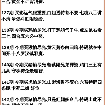
三合.黄金不计皆消费.
137期 买彩运气很重要,白姐透特都不要,七嘴八舌讲
不清,争强斗胜闹纷纷,
138期 今期买鸡输尽光.打了鸡鸡气了牛.虎左鼠右看
三七.四合五六必中奖.
139期 今期买猴输尽光.黄云萧条白曰暗.特码就在中
间开.十八罗汉镇邪魔.
140期 今期买猪输尽光.斬蔡陽兄弟釋疑.鸡门三五有
几高.守株待兔最理智.
141期 今期买虎输尽光.山盟海誓不变心.六畜特码四
条腿.卡死二姐 好位.
142期 今期买猪输尽光.只是紅顔多命苦.特码出此不