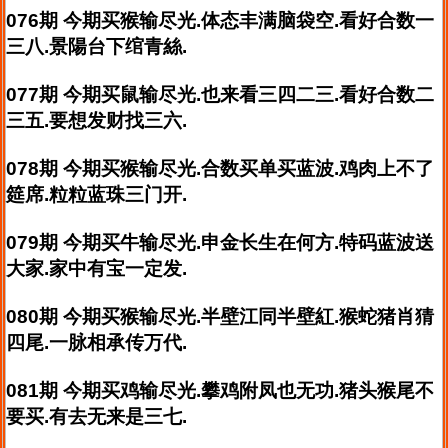
076期 今期买猴输尽光.体态丰满脑袋空.看好合数一
三八.景陽台下绾青絲.
077期 今期买鼠输尽光.也来看三四二三.看好合数二
三五.要想发财找三六.
078期 今期买猴输尽光.合数买单买蓝波.鸡肉上不了
筵席.粒粒蓝珠三门开.
079期 今期买牛输尽光.申金长生在何方.特码蓝波送
大家.家中有宝一定发.
080期 今期买猴输尽光.半壁江同半壁紅.猴蛇猪肖猜
四尾.一脉相承传万代.
081期 今期买鸡输尽光.攀鸡附凤也无功.猪头猴尾不
要买.有去无来是三七.