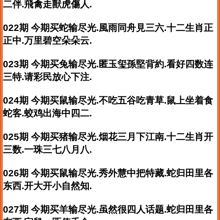
二伴.飛禽走獸虎傷人.
022期 今期买蛇输尽光.風雨同舟見三六.十二生肖正
正中.万里碧空朵朵云.
023期 今期买兔输尽光.匿玉玺孫堅背約.看好四数连
三特.请彩民放心下注.
024期 今期买鼠输尽光.不吃五谷吃青草.鼠上坐着食
蛇客.蛟鸡出海中四二.
025期 今期买猪输尽光.烟花三月下江南.十二生肖开
三数.一珠三七八月八.
026期 今期买鼠输尽光.秀外慧中把特藏.蛇归田里各
东西.开大开小自然知.
027期 今期买羊输尽光.虽然很四人话题.蛇归田里各