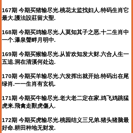
167期 今期买猪输尽光.桃花太监找妇人.特码生肖它
最大.護法設莊留大聖.
168期 今期买鸡输尽光.人莫知其子之恶.十二生肖中
一个.瀑泉聲畔月明中.
169期 今期买猴输尽光.从皆欢知发大财.六合人生一
五追.洞在清溪何处边.
170期 今期买羊输尽光.六发挥出就开始.特码出在尾
绿肖.一一生肖有玄机.
171期 今期买牛输尽光.老大老二定在家.鸡飞鸡跳猛
虎来.飛禽走獸虎傷人.
172期 今期买虎输尽光.桃园结义三兄弟.猪头猪脑最
好命.耕田种地无财发.