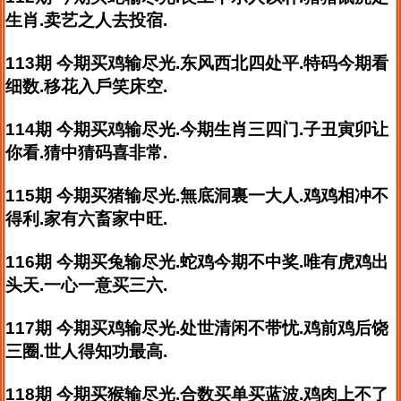
生肖.卖艺之人去投宿.
113期 今期买鸡输尽光.东风西北四处平.特码今期看
细数.移花入戶笑床空.
114期 今期买鸡输尽光.今期生肖三四门.子丑寅卯让
你看.猜中猜码喜非常.
115期 今期买猪输尽光.無底洞裏一大人.鸡鸡相冲不
得利.家有六畜家中旺.
116期 今期买兔输尽光.蛇鸡今期不中奖.唯有虎鸡出
头天.一心一意买三六.
117期 今期买鸡输尽光.处世清闲不带忧.鸡前鸡后饶
三圈.世人得知功最高.
118期 今期买猴输尽光.合数买单买蓝波.鸡肉上不了