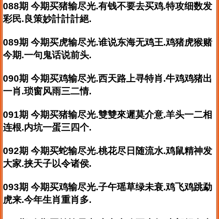
088期 今期买猪输尽光.有钱不要去买鸡.特攻细数发
彩民.良策妙計計計絕.
089期 今期买虎输尽光.谁说东海无鸡王.鸡猪虎猴赌
今期.一句鬼话说前头.
090期 今期买鸡输尽光.西天路上寻特肖.牛鸡鸡猪出
一肖.琐窗风雨三二情.
091期 今期买猪输尽光.雙雙來遲莫介意.羊头一二相
连根.内坑一蛋三四个.
092期 今期买蛇输尽光.桃花尽日随流水.鸡鼠精神发
大家.挟天子以令诸侯.
093期 今期买鸡输尽光.子午瑶草绿未衰.鸡飞鸡跳勐
虎来.今年生肖重肖多.