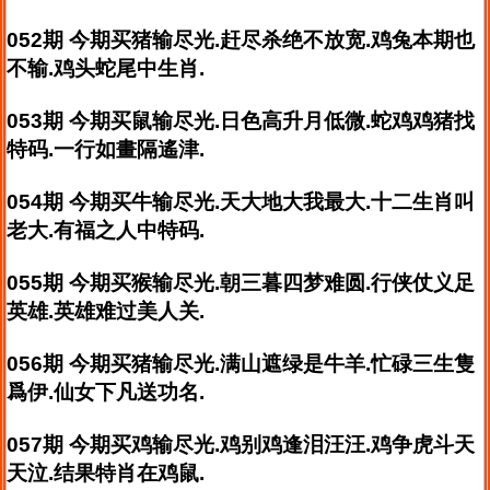
052期 今期买猪输尽光.赶尽杀绝不放宽.鸡兔本期也
不输.鸡头蛇尾中生肖.
053期 今期买鼠输尽光.日色高升月低微.蛇鸡鸡猪找
特码.一行如畫隔遙津.
054期 今期买牛输尽光.天大地大我最大.十二生肖叫
老大.有福之人中特码.
055期 今期买猴输尽光.朝三暮四梦难圆.行侠仗义足
英雄.英雄难过美人关.
056期 今期买猪输尽光.满山遮绿是牛羊.忙碌三生隻
爲伊.仙女下凡送功名.
057期 今期买鸡输尽光.鸡别鸡逢泪汪汪.鸡争虎斗天
天泣.结果特肖在鸡鼠.