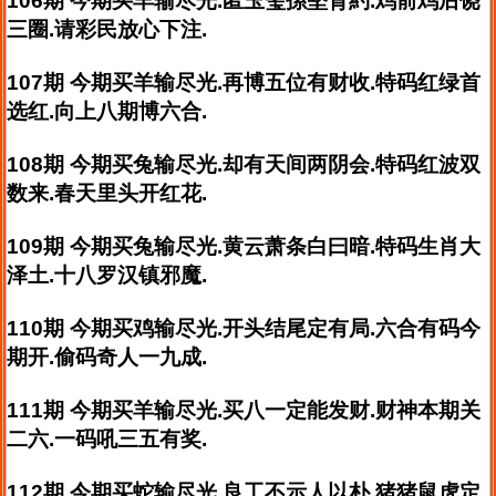
106期 今期买羊输尽光.匿玉玺孫堅背約.鸡前鸡后饶
三圈.请彩民放心下注.
107期 今期买羊输尽光.再博五位有财收.特码红绿首
选红.向上八期博六合.
108期 今期买兔输尽光.却有天间两阴会.特码红波双
数来.春天里头开红花.
109期 今期买兔输尽光.黄云萧条白曰暗.特码生肖大
泽土.十八罗汉镇邪魔.
110期 今期买鸡输尽光.开头结尾定有局.六合有码今
期开.偷码奇人一九成.
111期 今期买羊输尽光.买八一定能发财.财神本期关
二六.一码吼三五有奖.
112期 今期买蛇输尽光.良工不示人以朴.猪猪鼠虎定