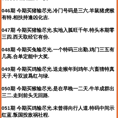
046期 今期买猪输尽光.冷门号码是三六.羊鼠猪虎猴
有特.相扶持逢凶化吉.
047期 今期买猪输尽光.实地入胍旺千年.特头本期零
三四.西天取经它有份.
048期 今期买兔输尽光.一个特码三出勤.鸡门三五有
几高.合单定能中大奖.
049期 今期买鸡输尽光.送走猴年到鸡年.六畜猜特真
天子.号双波爲红与绿.
050期 今期买猴输尽光.是在早晚一二天.牛羊成群出
三二.走到前头无回路.
051期 今期买鸡输尽光.未曾得向行人道.特码中间示
红蓝.叛国投敌祸社程.