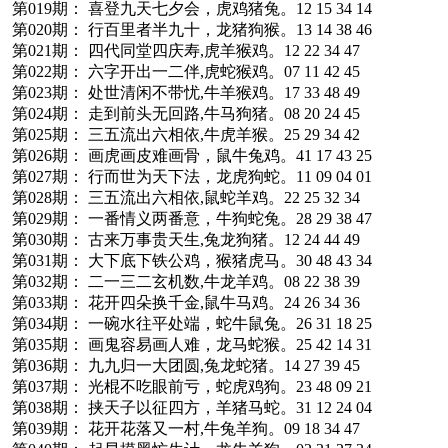
第019期： 喜登九天七夕会，虎鸡猪兔。12 15 34 14
第020期： 行百里者半九十，龙猪狗猴。13 14 38 46
第021期： 四代同堂四庆寿,虎羊猴鸡。12 22 34 47
第022期： 六字开出一二伴,虎蛇猴鸡。07 11 42 45
第023期： 处世清闲不带忧,牛羊猴鸡。17 33 48 49
第024期： 走到前头无回路,牛马狗猪。08 20 24 45
第025期： 三五流出六相依,牛虎羊猴。25 29 34 42
第026期： 画虎画皮难画骨，鼠牛兔鸡。41 17 43 25
第027期： 行而世为天下法，龙虎狗蛇。11 09 04 01
第028期： 三五流出六相依,鼠蛇羊鸡。22 25 32 34
第029期： 一番情义两番意，牛狗蛇兔。28 29 38 47
第030期： 古来万事贵天生,兔龙狗猪。12 24 44 49
第031期： 大下底下铁公鸡，猴猪虎马。30 48 43 34
第032期： 二一三二玄机数,牛龙羊鸡。08 22 38 39
第033期： 花开四朵换千金,鼠牛马鸡。24 26 34 36
第034期： 一碗水往平处端，蛇牛鼠兔。26 31 18 25
第035期： 画鬼容易画人难，龙马蛇猴。25 42 14 31
第036期： 九九归一大团圆,兔龙蛇猪。14 27 39 45
第037期： 光棍不吃眼前亏，蛇虎鸡狗。23 48 09 21
第038期： 挟天子以征四方，羊猪马蛇。31 12 24 04
第039期： 花开花落又一村,牛兔羊狗。09 18 34 47