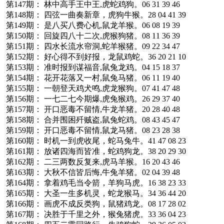
第147期： 林中高手王中王,虎蛇鸡狗。06 31 39 46
第148期： 四弦一曲奏新章，虎狗牛猴。28 04 41 39
第149期： 是八买八费心机,鼠龙羊猴。06 08 19 39
第150期： 回旋四八十二次,虎猴狗猪。08 11 36 39
第151期： 四水长流水帘洞,蛇羊猴猪。09 22 34 47
第152期： 好心得不到好报，龙鼠鸡蛇。36 20 21 10
第153期： 准时报到谋福音,鼠兔龙鸡。04 15 18 37
第154期： 花开花落又一村,鼠兔马猪。06 11 19 40
第155期： 一朝登天鸡犬鸣,虎龙猴狗。07 41 47 48
第156期： 一七二七今期爆,虎兔猴鸡。26 29 37 40
第157期： 开口恶毒不留情,牛龙羊猪。20 28 40 48
第158期： 合并围困歼贼盗,鼠兔蛇鸡。08 43 45 47
第159期： 开口恶毒不留情,鼠龙马猪。08 23 28 38
第160期： 时机一到虎收尾，蛇马兔牛。41 47 08 23
第161期： 放诸四海而皆准，蛇鸡狗龙。38 20 29 30
第162期： 二三两数反复来,虎马羊猴。16 20 43 46
第163期： 大秋不信皆后悔,牛兔羊猪。02 04 39 48
第164期： 拿着鸡毛当令箭，羊狗马虎。16 38 23 33
第165期： 大圣一生多机灵，蛇龙猴马。34 36 44 20
第166期： 画虎不成反类狗，鼠猪鸡龙。08 17 28 02
第167期： 决胜于千里之外，猴兔猪虎。33 36 04 23