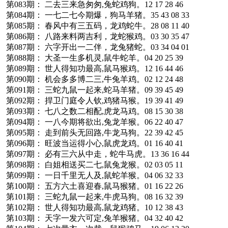
第083期： 二去三来急匆匆,兔蛇鸡狗。12 17 28 46
第084期： 一七二七今期爆，狗马羊猪。35 43 08 33
第085期： 春风中有三五码，龙鸡蛇牛。28 08 11 40
第086期： 八路来料两吉利，龙蛇猴鸡。03 30 35 47
第087期： 六字开出一二伴，龙兔猪蛇。03 34 04 01
第088期： 大圣一生多机灵,鼠牛蛇羊。04 20 25 39
第089期： 世人得知功最高,鼠马猴鸡。12 16 44 46
第090期： 机会多多博二三,牛兔羊鸡。02 12 24 48
第091期： 三蛇九鼠一起来,蛇马羊猪。09 39 45 49
第092期： 捍卫门庭令人钦,鸡猪马猴。19 39 41 49
第093期： 七八之数二相配,虎龙马鸡。08 15 30 38
第094期： 一八今期将欲出,兔龙羊猴。06 22 40 47
第095期： 走到前头无回路,牛龙马狗。22 39 42 45
第096期： 旺波当运得小心,鼠虎龙鸡。01 16 40 41
第097期： 必有三六从中走，蛇牛马虎。13 36 16 44
第098期： 白姐相送买二七,鼠兔龙猴。02 03 05 11
第099期： 一日千里无人及,鼠蛇羊猴。04 06 32 33
第100期： 五方六土喜迎春,鼠马猴猪。01 16 22 26
第101期： 三蛇九鼠一起来,牛虎马狗。08 16 32 39
第102期： 世人得知功最高,鼠龙鸡猪。10 12 38 43
第103期： 天字一发六可定,兔羊猴猪。04 32 40 42