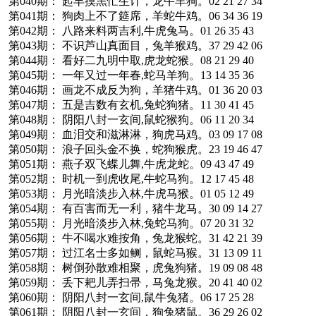
第040期： 起早摸黑忙生计，龙牛羊狗。02 21 27 34
第041期： 狗肉上不了筵席，羊蛇牛鸡。06 34 36 19
第042期： 八路来料两吉利,牛虎兔马。01 26 35 43
第043期： 不识芦山真面目，兔羊猴鸡。37 29 42 06
第044期： 看好二九明中取,虎龙蛇猴。08 21 29 40
第045期： 一年又过一年春,蛇马羊狗。13 14 35 36
第046期： 画龙不成反为狗，羊猪牛鸡。01 36 20 03
第047期： 五是吉数有玄机,兔蛇狗猪。11 30 41 45
第048期： 阴阳八封一玄间,鼠蛇猴狗。06 11 20 34
第049期： 血泪交和滋淋淋，狗虎马鸡。03 09 17 08
第050期： 浪子回头金不换，蛇狗猴虎。23 19 46 47
第051期： 燕子双飞蝶儿舞,牛虎龙蛇。09 43 47 49
第052期： 时机一到虎收尾,牛蛇马狗。12 17 45 48
第053期： 月光暗淡步入林,牛虎马猴。01 05 12 49
第054期： 有百害而无一利，猪牛龙马。30 09 14 27
第055期： 月光暗淡步入林,兔蛇马狗。07 20 31 32
第056期： 牛不喝水难按角，兔龙猴蛇。31 42 21 39
第057期： 过江名士多如鲗，鼠蛇马猴。31 13 09 11
第058期： 树倒孙散难相聚，虎兔狗猪。19 09 08 48
第059期： 丢下耙儿弄扫帚，马兔龙猴。20 41 40 02
第060期： 阴阳八封一玄间,鼠牛兔猪。06 17 25 28
第061期： 阴阳八封一玄间，狗兔猪鼠。36 29 26 02