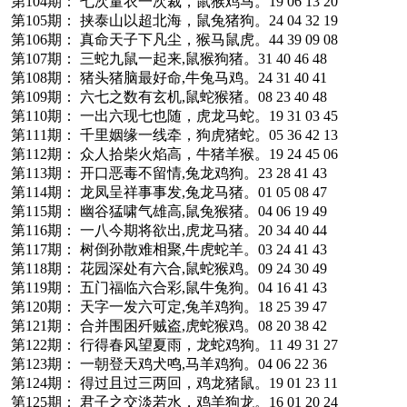
第104期： 七次量衣一次裁，鼠猴鸡马。19 06 13 20
第105期： 挟泰山以超北海，鼠兔猪狗。24 04 32 19
第106期： 真命天子下凡尘，猴马鼠虎。44 39 09 08
第107期： 三蛇九鼠一起来,鼠猴狗猪。31 40 46 48
第108期： 猪头猪脑最好命,牛兔马鸡。24 31 40 41
第109期： 六七之数有玄机,鼠蛇猴猪。08 23 40 48
第110期： 一出六现七也随，虎龙马蛇。19 31 03 45
第111期： 千里姻缘一线牵，狗虎猪蛇。05 36 42 13
第112期： 众人拾柴火焰高，牛猪羊猴。19 24 45 06
第113期： 开口恶毒不留情,兔龙鸡狗。23 28 41 43
第114期： 龙凤呈祥事事发,兔龙马猪。01 05 08 47
第115期： 幽谷猛啸气雄高,鼠兔猴猪。04 06 19 49
第116期： 一八今期将欲出,虎龙马猪。20 34 40 44
第117期： 树倒孙散难相聚,牛虎蛇羊。03 24 41 43
第118期： 花园深处有六合,鼠蛇猴鸡。09 24 30 49
第119期： 五门福临六合彩,鼠牛兔狗。04 16 41 43
第120期： 天字一发六可定,兔羊鸡狗。18 25 39 47
第121期： 合并围困歼贼盗,虎蛇猴鸡。08 20 38 42
第122期： 行得春风望夏雨，龙蛇鸡狗。11 49 31 27
第123期： 一朝登天鸡犬鸣,马羊鸡狗。04 06 22 36
第124期： 得过且过三两回，鸡龙猪鼠。19 01 23 11
第125期： 君子之交淡若水，鸡羊狗龙。16 01 20 24