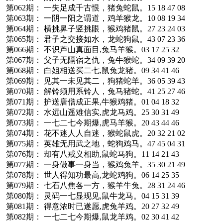
第062期： 一失足成千古恨，猪兔蛇鼠。15 18 47 08
第063期： 一阴一阳之谓道，鸡羊猴龙。10 08 19 34
第064期： 横挑鼻子竖挑眼，猴鸡猪鼠。27 23 24 03
第065期： 君子之交接如水，龙蛇狗鼠。43 07 23 36
第066期： 不识芦山真面目,兔马羊猴。03 17 25 32
第067期： 父子无隔宿之仇，兔牛猴蛇。34 09 39 20
第068期： 白姐相送买二七,鼠兔龙猪。09 34 41 46
第069期： 见其一未见其二，狗猪蛇羊。36 05 39 43
第070期： 解铃须用系铃人，兔马猪蛇。41 25 27 46
第071期： 护送唐僧成正果,牛猴鸡猪。01 04 18 32
第072期： 水远山遥难信实,虎龙马鸡。25 30 31 49
第073期： 一七二七今期爆,虎马羊猴。20 43 44 46
第074期： 花不迷人人自迷，猴蛇鼠虎。20 32 21 02
第075期： 英雄无用武之地，蛇狗鸡马。47 45 04 31
第076期： 却有八戒义相助,鼠蛇马狗。11 14 21 43
第077期： 一身做事一身当，猴鸡兔羊。35 30 21 49
第078期： 世人得知功最高,龙蛇鸡狗。06 14 25 35
第079期： 七石八焦各一方，猴羊牛兔。28 31 24 46
第080期： 灵码一七显现见,鼠牛龙马。04 15 31 39
第081期： 得意浓时已遂愿,虎兔羊鸡。20 27 32 49
第082期： 一七二七今期爆,鼠龙羊鸡。02 30 41 42