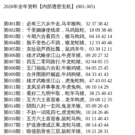
2026年全年资料【内部透密玄机】(001-365)
第001期： 必有三六从中走,马羊猴狗。32 37 38 42
第002期： 千里姻缘使线牵，马鸡鼠蛇。18 09 38 46
第003期： 今期六合看四方，猴马狗鸡。04 16 42 14
第004期： 脸不变色心不跳，猴龙蛇猪。12 33 40 46
第005期： 东扯葫芦西扯瓢，鼠鸡羊牛。03 30 12 11
第006期： 雄才武略坐江山,牛虎羊猪。09 20 27 32
第007期： 四五二零同路行,牛龙蛇猪。02 04 05 15
第008期： 五门福临六合彩,牛猴鸡猪。04 05 25 45
第009期： 合并围困歼贼盗,牛鸡狗猪。04 33 41 43
第010期： 雄才武略坐江山，虎兔蛇狗。47 43 03 42
第011期： 龙凤呈祥事事发,牛虎兔狗。06 10 14 29
第012期： 看好二九明中取，蛇羊马猪。38 25 40 43
第013期： 五方六土喜迎春，龙羊狗虎。20 08 12 35
第014期： 阴阳八封一玄间,兔龙羊猴。05 09 20 43
第015期： 不妨一试吼四七,虎龙蛇狗。10 24 26 46
第016期： 五方六土喜迎春,鼠蛇马狗。01 11 40 43
第017期： 护送唐僧成正果,龙蛇马猪。08 14 43 44
第018期： 暗侵肌骨丧三层,鼠蛇羊猪。19 21 28 31