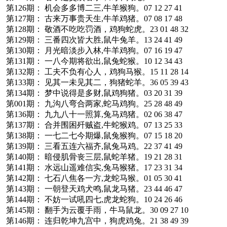
第126期： 机会多多博二三,牛羊猴狗。07 12 27 41
第127期： 古来万事贵天生,牛羊鸡猪。07 08 17 48
第128期： 敬酒不吃吃罚酒，鸡狗蛇虎。23 01 48 32
第129期： 三番四次皆大胜,鼠牛兔羊。13 24 41 49
第130期： 月光暗淡步入林,牛羊鸡狗。07 16 19 47
第131期： 一八今期将欲出,鼠兔蛇猴。10 12 34 43
第132期： 工夫不负有心人，鸡狗马猴。15 11 28 14
第133期： 见其一未见其二，狗猪蛇羊。36 05 39 43
第134期： 梦中说得是多财,鼠鸡狗猪。03 20 31 39
第001期： 九沟八弯合两家,蛇马鸡狗。25 28 48 49
第136期： 九九八十一照算,兔马鸡猪。02 06 38 47
第137期： 合并围困歼贼盗,牛蛇猴鸡。07 13 25 33
第138期： 一七二七今期爆,鼠兔猴狗。07 15 18 20
第139期： 三看五连六福齐,鼠兔马鸡。22 37 41 49
第140期： 暗侵肌骨丧三层,鼠蛇羊猪。19 21 28 31
第141期： 水远山遥难信实,兔马猴猪。17 23 31 34
第142期： 七石八焦各一方,龙蛇马猴。01 05 30 41
第143期： 一朝登天鸡犬鸣,鼠龙马猪。23 44 46 47
第144期： 不妨一试吼四七,虎龙蛇狗。10 24 26 46
第145期： 翻手为云覆手雨，牛马鼠龙。30 09 27 10
第146期： 连归乾坤九宫中，狗虎鸡兔。21 38 49 39